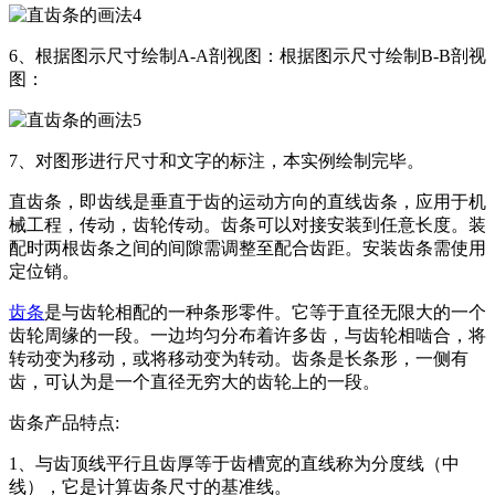
6、根据图示尺寸绘制A-A剖视图：根据图示尺寸绘制B-B剖视
图：
7、对图形进行尺寸和文字的标注，本实例绘制完毕。
直齿条，即齿线是垂直于齿的运动方向的直线齿条，应用于机
械工程，传动，齿轮传动。齿条可以对接安装到任意长度。装
配时两根齿条之间的间隙需调整至配合齿距。安装齿条需使用
定位销。
齿条
是与齿轮相配的一种条形零件。它等于直径无限大的一个
齿轮周缘的一段。一边均匀分布着许多齿，与齿轮相啮合，将
转动变为移动，或将移动变为转动。齿条是长条形，一侧有
齿，可认为是一个直径无穷大的齿轮上的一段。
齿条产品特点:
1、与齿顶线平行且齿厚等于齿槽宽的直线称为分度线（中
线），它是计算齿条尺寸的基准线。