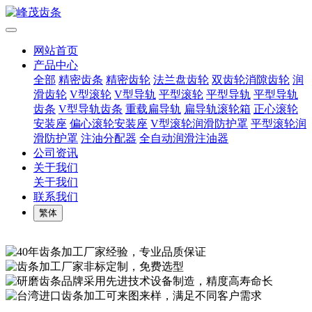
网站首页
产品中心
全部
精密齿条
精密齿轮
法兰盘齿轮
双齿轮消隙齿轮
润
滑齿轮
V型滚轮
V型导轨
平型滚轮
平型导轨
平型导轨
齿条
V型导轨齿条
重载扁导轨
扁导轨滚轮箱
正心滚轮
安装座
偏心滚轮安装座
V型滚轮润滑防护罩
平型滚轮润
滑防护罩
注油分配器
全自动润滑注油器
公司资讯
关于我们
关于我们
联系我们
繁体