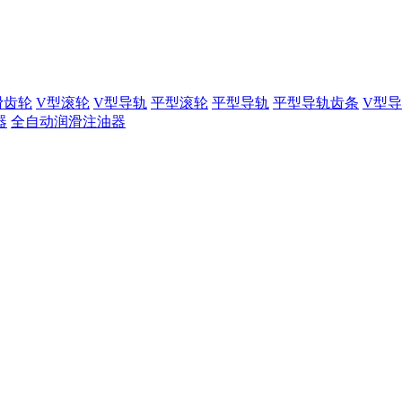
滑齿轮
V型滚轮
V型导轨
平型滚轮
平型导轨
平型导轨齿条
V型
器
全自动润滑注油器