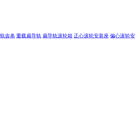
导轨齿条
重载扁导轨
扁导轨滚轮箱
正心滚轮安装座
偏心滚轮安