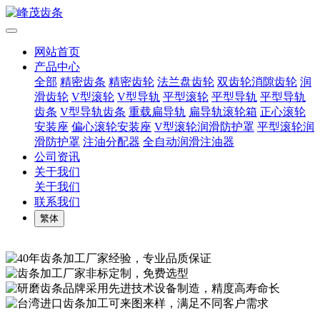
网站首页
产品中心
全部
精密齿条
精密齿轮
法兰盘齿轮
双齿轮消隙齿轮
润
滑齿轮
V型滚轮
V型导轨
平型滚轮
平型导轨
平型导轨
齿条
V型导轨齿条
重载扁导轨
扁导轨滚轮箱
正心滚轮
安装座
偏心滚轮安装座
V型滚轮润滑防护罩
平型滚轮润
滑防护罩
注油分配器
全自动润滑注油器
公司资讯
关于我们
关于我们
联系我们
繁体