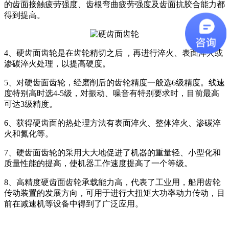
的齿面接触疲劳强度、齿根弯曲疲劳强度及齿面抗胶合能力都
得到提高。
4、硬齿面齿轮是在齿轮精切之后 ，再进行淬火、表面淬火或
渗碳淬火处理，以提高硬度。
5、对硬齿面齿轮，经磨削后的齿轮精度一般选6级精度。线速
度特别高时选4-5级，对振动、噪音有特别要求时，目前最高
可达3级精度。
6、获得硬齿面的热处理方法有表面淬火、整体淬火、渗碳淬
火和氮化等。
7、硬齿面齿轮的采用大大地促进了机器的重量轻、小型化和
质量性能的提高，使机器工作速度提高了一个等级。
8、高精度硬齿面齿轮承载能力高，代表了工业用，船用齿轮
传动装置的发展方向，可用于进行大扭矩大功率动力传动，目
前在减速机等设备中得到了广泛应用。