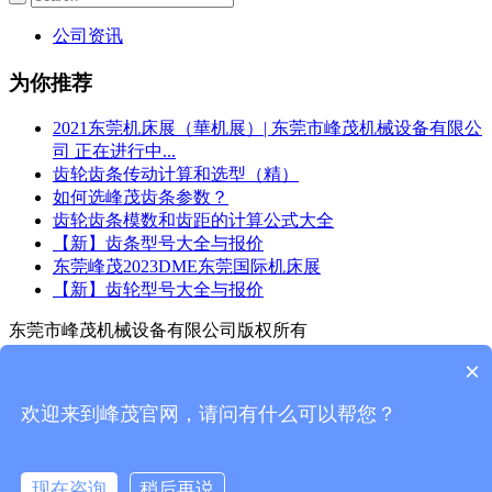
公司资讯
为你推荐
2021东莞机床展（華机展）| 东莞市峰茂机械设备有限公
司 正在进行中...
齿轮齿条传动计算和选型（精）
如何选峰茂齿条参数？
齿轮齿条模数和齿距的计算公式大全
【新】齿条型号大全与报价
东莞峰茂2023DME东莞国际机床展
【新】齿轮型号大全与报价
东莞市峰茂机械设备有限公司版权所有
×
峰茂专业生产精密齿轮齿条，支持非标定制｜联系电话：
0769-81876428 ｜传真：0769-89037288
欢迎来到峰茂官网，请问有什么可以帮您？
峰茂机械设备专注高精密传动配件，主营斜齿齿条、直齿齿条、研磨齿条、精密齿
轮，提供齿轮齿条成套方案、图纸非标加工，广泛应用自动化设备、数控机床、智
能仓储等行业丨
网站地图
现在咨询
稍后再说