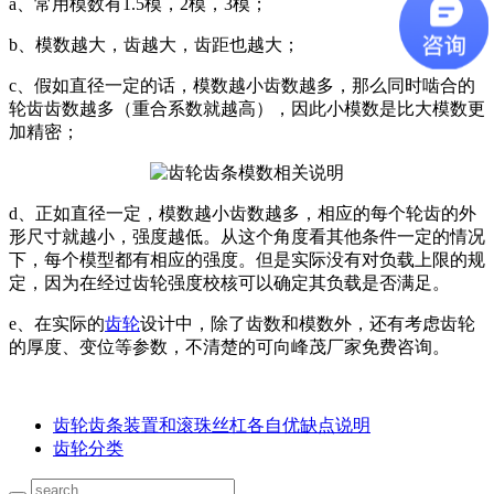
a、常用模数有1.5模，2模，3模；
b、模数越大，齿越大，齿距也越大；
c、假如直径一定的话，模数越小齿数越多，那么同时啮合的
轮齿齿数越多（重合系数就越高），因此小模数是比大模数更
加精密；
d、正如直径一定，模数越小齿数越多，相应的每个轮齿的外
形尺寸就越小，强度越低。从这个角度看其他条件一定的情况
下，每个模型都有相应的强度。但是实际没有对负载上限的规
定，因为在经过齿轮强度校核可以确定其负载是否满足。
e、在实际的
齿轮
设计中，除了齿数和模数外，还有考虑齿轮
的厚度、变位等参数，不清楚的可向峰茂厂家免费咨询。
齿轮齿条装置和滚珠丝杠各自优缺点说明
齿轮分类