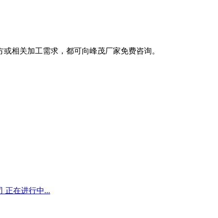
方或相关加工需求，都可向峰茂厂家免费咨询。
正在进行中...