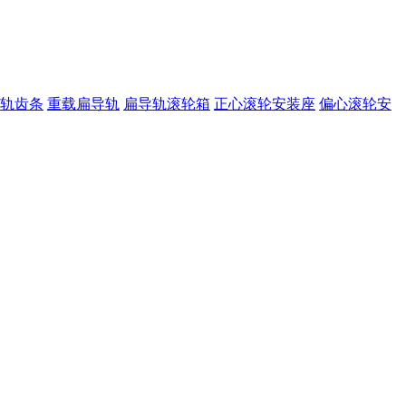
导轨齿条
重载扁导轨
扁导轨滚轮箱
正心滚轮安装座
偏心滚轮安