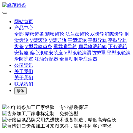
网站首页
产品中心
全部
精密齿条
精密齿轮
法兰盘齿轮
双齿轮消隙齿轮
润
滑齿轮
V型滚轮
V型导轨
平型滚轮
平型导轨
平型导轨
齿条
V型导轨齿条
重载扁导轨
扁导轨滚轮箱
正心滚轮
安装座
偏心滚轮安装座
V型滚轮润滑防护罩
平型滚轮润
滑防护罩
注油分配器
全自动润滑注油器
公司资讯
关于我们
关于我们
联系我们
繁体