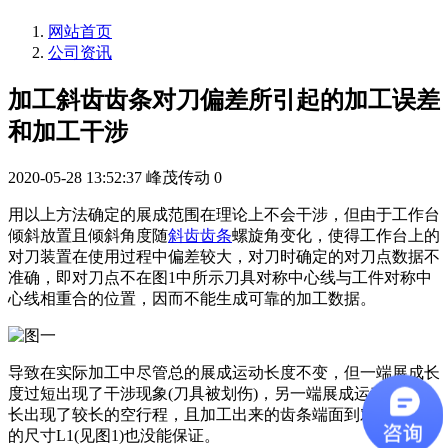
网站首页
公司资讯
加工斜齿齿条对刀偏差所引起的加工误差
和加工干涉
2020-05-28 13:52:37
峰茂传动
0
用以上方法确定的展成范围在理论上不会干涉，但由于工作台
倾斜放置且倾斜角度随
斜齿齿条
螺旋角变化，使得工作台上的
对刀装置在使用过程中偏差较大，对刀时确定的对刀点数据不
准确，即对刀点不在图1中所示刀具对称中心线与工件对称中
心线相重合的位置，因而不能生成可靠的加工数据。
导致在实际加工中尽管总的展成运动长度不变，但一端展成长
度过短出现了干涉现象(刀具被划伤)，另一端展成运动长度过
长出现了较长的空行程，且加工出来的齿条端面到对称中心线
的尺寸L1(见图1)也没能保证。