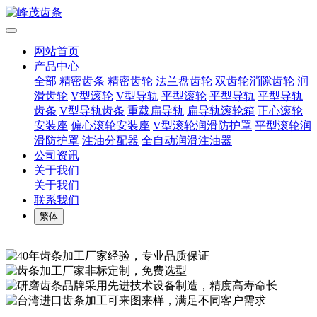
网站首页
产品中心
全部
精密齿条
精密齿轮
法兰盘齿轮
双齿轮消隙齿轮
润
滑齿轮
V型滚轮
V型导轨
平型滚轮
平型导轨
平型导轨
齿条
V型导轨齿条
重载扁导轨
扁导轨滚轮箱
正心滚轮
安装座
偏心滚轮安装座
V型滚轮润滑防护罩
平型滚轮润
滑防护罩
注油分配器
全自动润滑注油器
公司资讯
关于我们
关于我们
联系我们
繁体