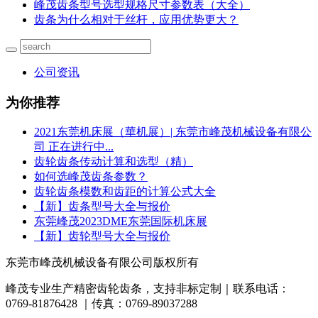
峰茂齿条型号选型规格尺寸参数表（大全）
齿条为什么相对于丝杆，应用优势更大？
公司资讯
为你推荐
2021东莞机床展（華机展）| 东莞市峰茂机械设备有限公
司 正在进行中...
齿轮齿条传动计算和选型（精）
如何选峰茂齿条参数？
齿轮齿条模数和齿距的计算公式大全
【新】齿条型号大全与报价
东莞峰茂2023DME东莞国际机床展
【新】齿轮型号大全与报价
东莞市峰茂机械设备有限公司版权所有
峰茂专业生产精密齿轮齿条，支持非标定制｜联系电话：
0769-81876428 ｜传真：0769-89037288