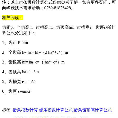
注：以上齿条模数计算公式仅供参考了解，如有更多疑问，可
向峰茂技术需求帮助：0769-81876428。
相关阅读：
齿距p、全齿高h、齿根高hf、齿顶高ha、齿槽宽e、齿厚s的计
算公式分别如下：
1、齿距 P=πm
2、全齿高 h= ha+ hf=（2 ha*+c*）m
3、齿根高 hf= ha+c=（ ha*+c*）m
4、齿顶高 ha= ha*m
5、齿槽宽 e=πm/2
6、齿厚 s=πm/2
标签:
齿条模数计算
齿条模数计算公式
齿条齿顶高计算公式