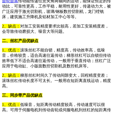
齿轮齿条
传动能传递任意夹角两轴间的运动，能保证恒定的传
动比，可靠性更高，工作平稳，耐用性更好，传递动力大，被
广泛应用于激光切割机，玻璃/钢板数控切割机，龙门镗铣
床，建筑施工升降机及铝材加工中心等等。
2、缺点：
对加工安装精度要求比较高，若加工安装精度差，
会导致传动磨损大、噪音大等问题。
二、丝杠产品优缺点
1、优点：
滚珠丝杠不能自锁，精度高，传动效率高，低噪
音，价格较贵，适合高速往返传动；梯形丝杠可以自锁但传动
效率低下不适合高速往返传动，一般用于垂直传动；丝杠广泛
应用于电动缸、小版面数控切割机及数控机床等。
2、缺点：
梯形丝杠时间久了传动间隙变大，回程精度变差；
滚珠丝杠传动长度不可太长。一般用在短距离直线运动，精度
高。
三、同步带产品优缺点
1、优点：
低噪音，短距离传动精度较高，传动速度可以很
高。可用于伺服电机到传动齿轮或伺服电机到丝杠的短距离传