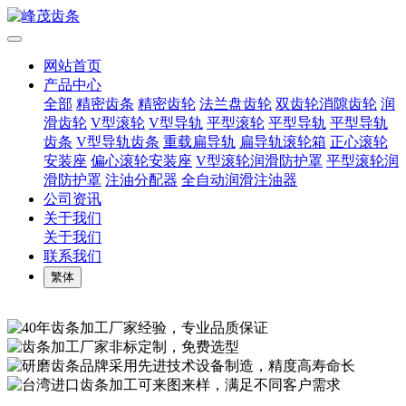
网站首页
产品中心
全部
精密齿条
精密齿轮
法兰盘齿轮
双齿轮消隙齿轮
润
滑齿轮
V型滚轮
V型导轨
平型滚轮
平型导轨
平型导轨
齿条
V型导轨齿条
重载扁导轨
扁导轨滚轮箱
正心滚轮
安装座
偏心滚轮安装座
V型滚轮润滑防护罩
平型滚轮润
滑防护罩
注油分配器
全自动润滑注油器
公司资讯
关于我们
关于我们
联系我们
繁体