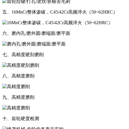
五、16MnCr整体渗碳，C45/42Cr高频淬火（50~62HRC）
六、磨内孔/磨外圆/磨端面/磨平面
七、高精度硬刮磨削
八、高精度磨削
九、高精度磨削
十、齿轮硬度检测