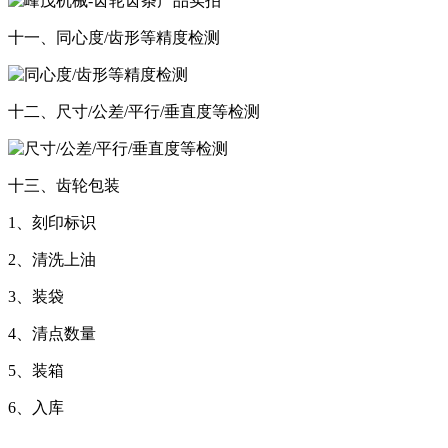
十一、同心度/齿形等精度检测
十二、尺寸/公差/平行/垂直度等检测
十三、齿轮包装
1、刻印标识
2、清洗上油
3、装袋
4、清点数量
5、装箱
6、入库