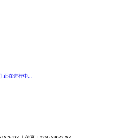
正在进行中...
28 ｜传真：0769-89037288