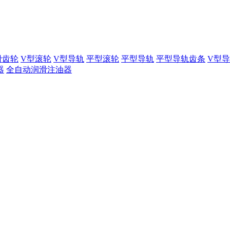
滑齿轮
V型滚轮
V型导轨
平型滚轮
平型导轨
平型导轨齿条
V型
器
全自动润滑注油器