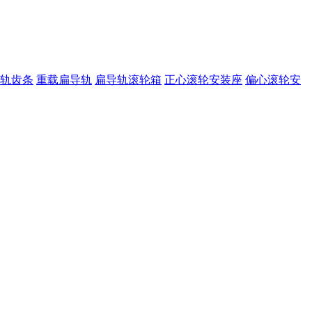
导轨齿条
重载扁导轨
扁导轨滚轮箱
正心滚轮安装座
偏心滚轮安