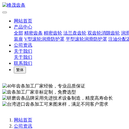
网站首页
产品中心
全部
精密齿条
精密齿轮
法兰盘齿轮
双齿轮消隙齿轮
润
装座
V型滚轮润滑防护罩
平型滚轮润滑防护罩
注油分配
公司资讯
关于我们
关于我们
联系我们
繁体
网站首页
公司资讯