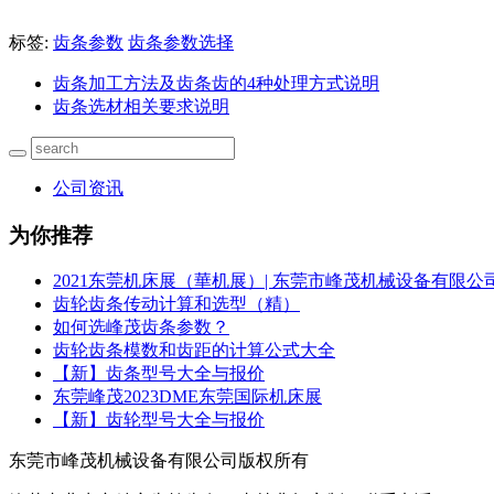
标签:
齿条参数
齿条参数选择
齿条加工方法及齿条齿的4种处理方式说明
齿条选材相关要求说明
公司资讯
为你推荐
2021东莞机床展（華机展）| 东莞市峰茂机械设备有限公司 
齿轮齿条传动计算和选型（精）
如何选峰茂齿条参数？
齿轮齿条模数和齿距的计算公式大全
【新】齿条型号大全与报价
东莞峰茂2023DME东莞国际机床展
【新】齿轮型号大全与报价
东莞市峰茂机械设备有限公司版权所有