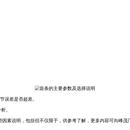
周节误差是否超差。
分析。
些因素说明，包括但不仅限于，供参考了解，更多内容可向峰茂