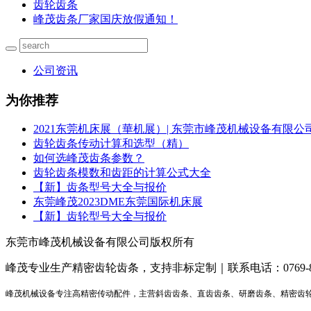
齿轮齿条
峰茂齿条厂家国庆放假通知！
公司资讯
为你推荐
2021东莞机床展（華机展）| 东莞市峰茂机械设备有限公司 
齿轮齿条传动计算和选型（精）
如何选峰茂齿条参数？
齿轮齿条模数和齿距的计算公式大全
【新】齿条型号大全与报价
东莞峰茂2023DME东莞国际机床展
【新】齿轮型号大全与报价
东莞市峰茂机械设备有限公司版权所有
峰茂专业生产精密齿轮齿条，支持非标定制｜联系电话：0769-818764
峰茂机械设备专注高精密传动配件，主营斜齿齿条、直齿齿条、研磨齿条、精密齿