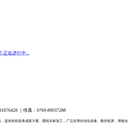
正在进行中...
28 ｜传真：0769-89037288
轮，提供齿轮齿条成套方案、图纸非标加工，广泛应用自动化设备、数控机床、智能仓