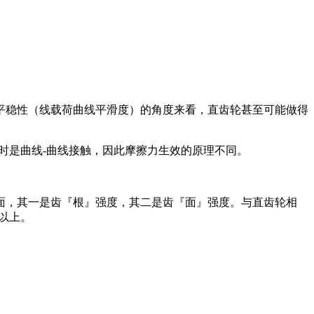
平稳性（线载荷曲线平滑度）的角度来看，直齿轮甚至可能做得
时是曲线-曲线接触，因此摩擦力生效的原理不同。
面，其一是齿『根』强度，其二是齿『面』强度。与直齿轮相
以上。