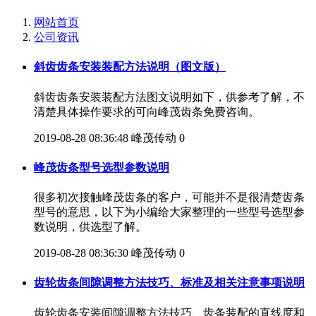
网站首页
公司资讯
斜齿齿条安装装配方法说明（图文版）
斜齿齿条安装装配方法图文说明如下，供参考了解，不
清楚具体操作要求的可向峰茂齿条免费咨询。
2019-08-28 08:36:48
峰茂传动
0
峰茂齿条型号选型参数说明
很多初次接触峰茂齿条的客户，可能并不是很清楚齿条
型号的意思，以下为小编给大家整理的一些型号选型参
数说明，供选型了解。
2019-08-28 08:36:30
峰茂传动
0
齿轮齿条间隙调整方法技巧、标准及相关注意事项说明
齿轮齿条安装间隙调整方法技巧、齿条装配的直线度和