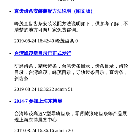
直齿齿条安装装配方法说明（图文版）
峰茂直齿齿条安装装配方法说明如下，供参考了解，不
清楚的地方可向厂家免费咨询。
2019-08-24 16:42:40
峰茂齿条
0
台湾峰茂新目录已正式发行
研磨齿条，精密齿条，台湾齿条目录，齿条目录，齿轮
目录，台湾峰茂，峰茂目录，导轨齿条目录，直齿条，
斜齿条
2019-08-24 16:36:22
admin
51
2014-7 参加上海东博展
台湾峰茂高速V型导轨齿条，零背隙滚轮齿条等产品展
现上海东博展览中心
2019-08-24 16:36:16
admin
20