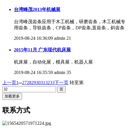
台湾峰茂2013年机械展
台湾峰茂齿条应用于木工机械，研磨齿条，木工机械专
用齿条，导轨齿条，CP齿条，DP齿条,直齿条，斜齿条
2019-08-24 16:36:09
admin
21
2015年11月 广东现代机床展
机床展，自动化展，模具展，机器人展
2019-08-24 16:35:59
admin
35
...
上一页
1
27
28
29
30
31
32
33
下一页
转至第
加载更多
联系方式