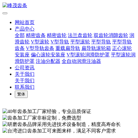
网站首页
产品中心
全部
精密齿条
精密齿轮
法兰盘齿轮
双齿轮消隙齿轮
润
滑齿轮
V型滚轮
V型导轨
平型滚轮
平型导轨
平型导轨
齿条
V型导轨齿条
重载扁导轨
扁导轨滚轮箱
正心滚轮
安装座
偏心滚轮安装座
V型滚轮润滑防护罩
平型滚轮润
滑防护罩
注油分配器
全自动润滑注油器
公司资讯
关于我们
关于我们
联系我们
繁体